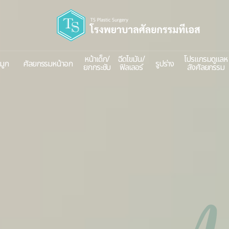
주요메뉴바로가기
본문바로가기
หน้าเด็ก/
ฉีดไขมัน/
โปรแกรมดูแลห
มูก
ศัลยกรรมหน้าอก
รูปร่าง
ยกกระชับ
ฟิลเลอร์
ลังศัลยกรรม