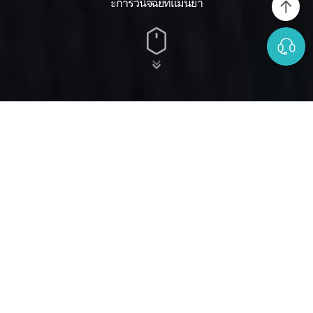
ะการวินิจฉัยที่แม่นยำ