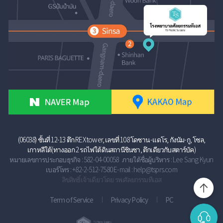
(06038) ชั้นที่ 12-13 ตึก REX tower, เลขที่ 108 โดซาน -แดโร, กังนัม-กู, โซล,
เกาหลีใต้(ทางออก 2 รถไฟใต้ดินสถานีชินซา, ตึกเดียวกับสตาร์บัค)
หมายเลขการประกอบธุรกิจ : 582-04-00058 ภายใต้ชื่อผู้บริหาร : Lee Sang Kyun
เบอร์โทร : +82-2-512-7580 E-mail : help@tsprs.com
ลิขสิทธิ์เจ้าเดียวโดย รพ.ศัลยกรรมทีเอส
Term of Service
Privacy Policy
PC